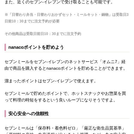
また、近くのセブン-イレブンで受け取ることも可能です。
※
「日替わり弁当・日替わりおかずセット・ミールキット・鍋物」は受取日3
日前10：30までに注文予約が必要
その他商品は受取日前日10：30までに注文予約
nanacoポイントを貯めよう
セブンミールをセブン-イレブンのネットサービス「オムニ7」経
由で商品を購入するとnanacoポイントを貯めることができます。
溜まったポイントはセブン-イレブンで使えます。
セブンミールで貯めたポイントで、ホットスナックやお惣菜を買
って料理の時短をするという良いループになりそうですよ。
安心安全への信頼性
セブンミールは「保存料・着色料ゼロ」「厳正な衛生品質基準」