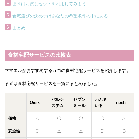
まずはお試しセットを利用してみよう
食宅選びの決め手はあなたの希望条件の中にある！
まとめ
食材宅配サービスの比較表
ママエルがおすすめする５つの食材宅配サービスを紹介します。
まずは食材宅配サービスを一覧にまとめました。
パルシ
セブン
わんま
Oisix
nosh
ステム
ミール
いる
価格
△
〇
〇
〇
△
安全性
〇
△
△
〇
〇