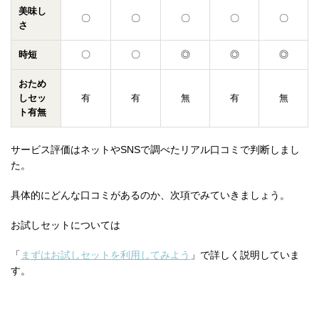
美味し
〇
〇
〇
〇
〇
さ
時短
〇
〇
◎
◎
◎
おため
しセッ
有
有
無
有
無
ト有無
サービス評価はネットやSNSで調べたリアル口コミで判断しまし
た。
具体的にどんな口コミがあるのか、次項でみていきましょう。
お試しセットについては
「
まずはお試しセットを利用してみよう
」で詳しく説明していま
す。