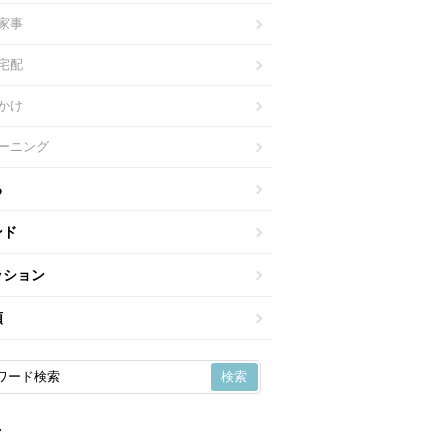
家事
宅配
かけ
ーニング
る
ンド
ッション
類
r