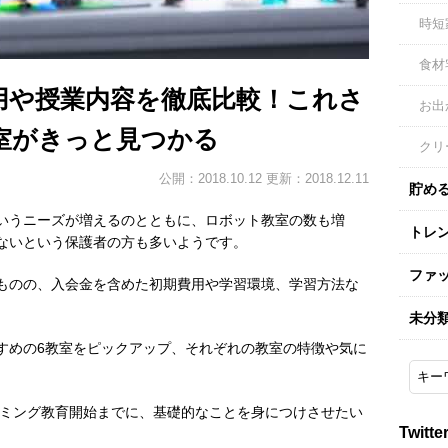
時短
食材
用や授業内容を徹底比較！これさ
お出
室がきっと見つかる
クリ
公開：2018.10.12 更新：2018.12.11
貯め
いうニーズが増えるのとともに、ロボット教室の数も増
トレ
ないという保護者の方も多いようです。
ファ
ものの、入会金を含めた初期費用や学習環境、学習方法な
未分
すめの6教室をピックアップ、それぞれの教室の特徴や気に
。
ラミング教育開始までに、基礎的なことを身につけさせたい
Twitte