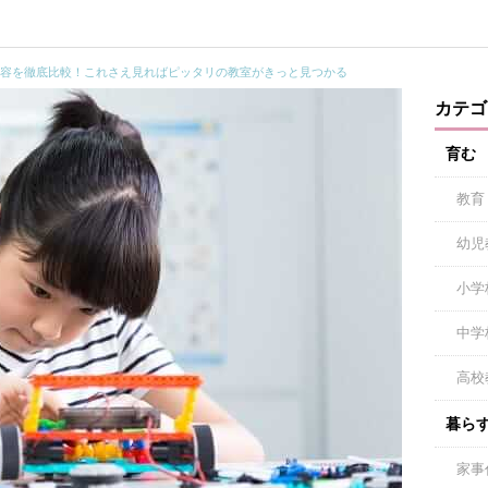
内容を徹底比較！これさえ見ればピッタリの教室がきっと見つかる
カテゴ
育む
教育
幼児
小学
中学
高校
暮ら
家事