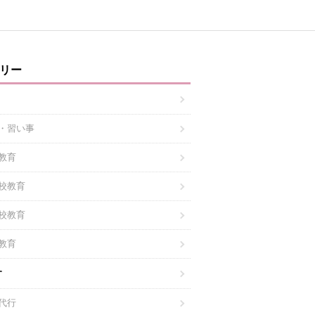
リー
・習い事
教育
校教育
校教育
教育
す
代行