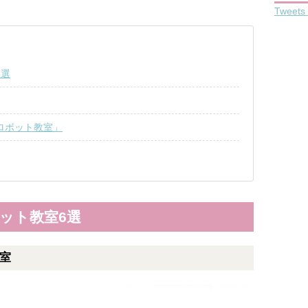
Tweets 
6選
ロボット教室」
ット教室6選
室